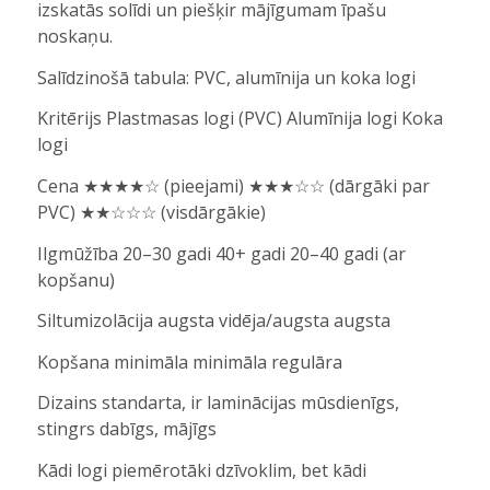
izskatās solīdi un piešķir mājīgumam īpašu
noskaņu.
Salīdzinošā tabula: PVC, alumīnija un koka logi
Kritērijs Plastmasas logi (PVC) Alumīnija logi Koka
logi
Cena ★★★★☆ (pieejami) ★★★☆☆ (dārgāki par
PVC) ★★☆☆☆ (visdārgākie)
Ilgmūžība 20–30 gadi 40+ gadi 20–40 gadi (ar
kopšanu)
Siltumizolācija augsta vidēja/augsta augsta
Kopšana minimāla minimāla regulāra
Dizains standarta, ir laminācijas mūsdienīgs,
stingrs dabīgs, mājīgs
Kādi logi piemērotāki dzīvoklim, bet kādi