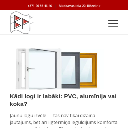
+371 26 36 46 46
|
Maskavas iela 20, Rēzekne
Kādi logi ir labāki: PVC, alumīnija vai
koka?
Jaunu logu izvēle — tas nav tikai dizaina
jautājums, bet arī ilgtermiņa ieguldījums komfortā