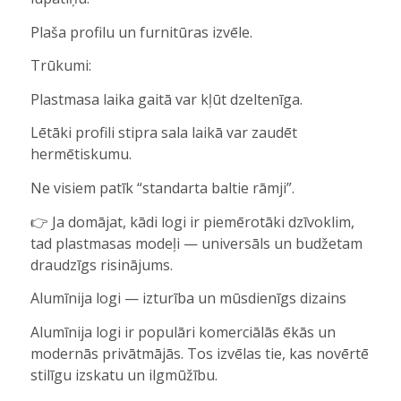
Plaša profilu un furnitūras izvēle.
Trūkumi:
Plastmasa laika gaitā var kļūt dzeltenīga.
Lētāki profili stipra sala laikā var zaudēt
hermētiskumu.
Ne visiem patīk “standarta baltie rāmji”.
👉 Ja domājat, kādi logi ir piemērotāki dzīvoklim,
tad plastmasas modeļi — universāls un budžetam
draudzīgs risinājums.
Alumīnija logi — izturība un mūsdienīgs dizains
Alumīnija logi ir populāri komerciālās ēkās un
modernās privātmājās. Tos izvēlas tie, kas novērtē
stilīgu izskatu un ilgmūžību.