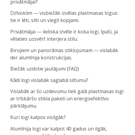
privātmājai?
Dzīvoklim — visbiežāk izvēlas plastmasas logus:
tie ir lēti, silti un viegli kopjami.
Privātmājai — lieliska izvēle ir koka logi, īpaši, ja
vēlaties uzsvērt interjera stilu.
Birojiem un panorāmas stiklojumam — vislabāk
der alumīnija konstrukcijas.
Biežāk uzdotie jautājumi (FAQ)
Kādi logi vislabāk saglabā siltumu?
Vislabāk ar šo uzdevumu tiek galā plastmasas logi
ar trīskāršo stikla paketi un energoefektīvo
pārklājumu.
Kuri logi kalpos visilgāk?
Alumīnija logi var kalpot 40 gadus un ilgāk,