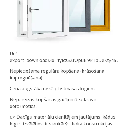
Uc?
export=download&id=1yIcz5ZfOpuEj9kTaDeKty45UtA
Nepieciešama regulāra kopšana (krāsošana,
impregnēšana).
Cena augstāka nekā plastmasas logiem.
Nepareizas kopšanas gadījumā koks var
deformēties.
👉 Dabīgu materiālu cienītājiem jautājums, kādus
logus izvēlēties, ir vienkāršs: koka konstrukcijas