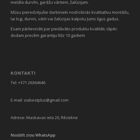
metāla durvīm, garāžu vārtiem, žalūzijam.
Mūsu pieredzējušie darbinieki nodrošinās kvalitatīvu montāžu,
lai logi, durvis, vārti vai žalūzijas kalpotu Jums ilgus gadus.
Esam pārliecināti par piedāvāto produktu kvalitāti, tāpēc
dodam precēm garantiju līdz 10 gadiem
KONTAKTI
Tel:
+371 26364646
E-mail:
siabestplus@gmail.com
Adrese:
Maskavas iela 20, Rēzekne
Nosūtīt ziņu WhatsApp