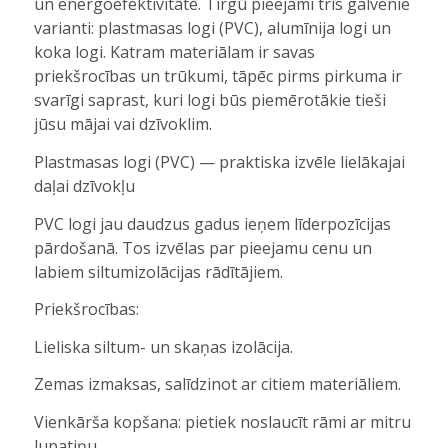
un energoefektivitātē. Tirgū pieejami trīs galvenie
varianti: plastmasas logi (PVC), alumīnija logi un
koka logi. Katram materiālam ir savas
priekšrocības un trūkumi, tāpēc pirms pirkuma ir
svarīgi saprast, kuri logi būs piemērotākie tieši
jūsu mājai vai dzīvoklim.
Plastmasas logi (PVC) — praktiska izvēle lielākajai
daļai dzīvokļu
PVC logi jau daudzus gadus ieņem līderpozīcijas
pārdošanā. Tos izvēlas par pieejamu cenu un
labiem siltumizolācijas rādītājiem.
Priekšrocības:
Lieliska siltum- un skaņas izolācija.
Zemas izmaksas, salīdzinot ar citiem materiāliem.
Vienkārša kopšana: pietiek noslaucīt rāmi ar mitru
lupatiņu.