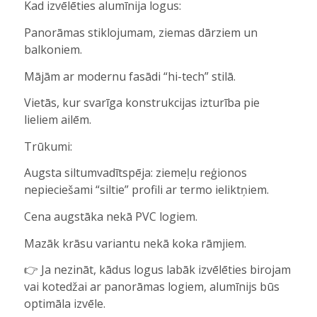
Kad izvēlēties alumīnija logus:
Panorāmas stiklojumam, ziemas dārziem un
balkoniem.
Mājām ar modernu fasādi “hi-tech” stilā.
Vietās, kur svarīga konstrukcijas izturība pie
lieliem ailēm.
Trūkumi:
Augsta siltumvadītspēja: ziemeļu reģionos
nepieciešami “siltie” profili ar termo ieliktņiem.
Cena augstāka nekā PVC logiem.
Mazāk krāsu variantu nekā koka rāmjiem.
👉 Ja nezināt, kādus logus labāk izvēlēties birojam
vai kotedžai ar panorāmas logiem, alumīnijs būs
optimāla izvēle.