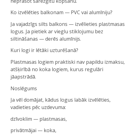
neprasot sarežģītu kopšanu.
Ko izvēlēties balkonam — PVC vai alumīniju?
Ja vajadzīgs silts balkons — izvēlieties plastmasas
logus. Ja pietiek ar vieglu stiklojumu bez
siltināšanas — derēs alumīnijs.
Kuri logi ir lētāki uzturēšanā?
Plastmasas logiem praktiski nav papildu izmaksu,
atšķirībā no koka logiem, kurus regulāri
jāapstrādā.
Noslēgums
Ja vēl domājat, kādus logus labāk izvēlēties,
vadieties pēc uzdevuma:
dzīvoklim — plastmasas,
privātmājai — koka,