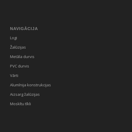
NAVIGĀCIJA
Logi
Žalūzijas
Metāla durvis
PVC durvis
Vārti
Alumīnija konstrukcijas
Aizsarg žalūzijas
Moskītu tīkli