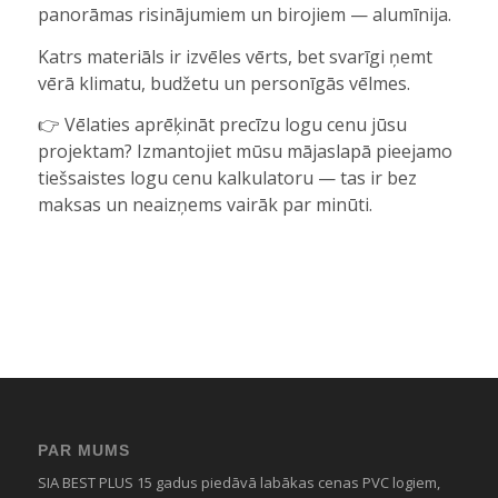
panorāmas risinājumiem un birojiem — alumīnija.
Katrs materiāls ir izvēles vērts, bet svarīgi ņemt
vērā klimatu, budžetu un personīgās vēlmes.
👉 Vēlaties aprēķināt precīzu logu cenu jūsu
projektam? Izmantojiet mūsu mājaslapā pieejamo
tiešsaistes logu cenu kalkulatoru — tas ir bez
maksas un neaizņems vairāk par minūti.
PAR MUMS
SIA BEST PLUS 15 gadus piedāvā labākas cenas PVC logiem,