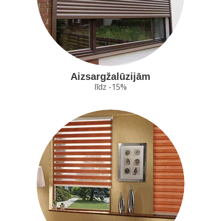
Aizsargžalūzijām
līdz -15%