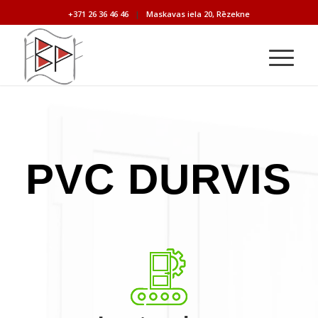
+371 26 36 46 46
|
Maskavas iela 20, Rēzekne
PVC DURVIS