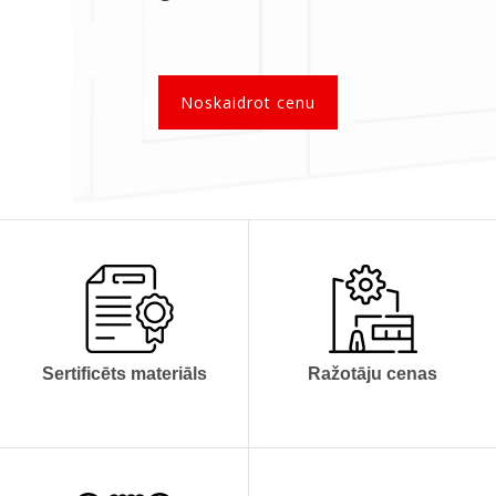
Noskaidrot cenu
Atbilst CE un ISO
Labākas cenas
kvalitātes standartiem
Izgatavošana vidēji 3
Garantija
nedēļu laikā
Sertificēts materiāls
Ražotāju cenas
līdz 10 gadiem