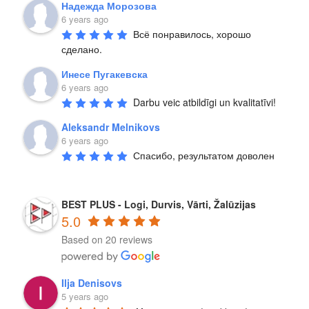
Надежда Морозова
6 years ago
Всё понравилось, хорошо 
сделано.
Инесе Пугакевска
6 years ago
Darbu veic atbildīgi un kvalitatīvi!
Aleksandr Melnikovs
6 years ago
Спасибо, результатом доволен
BEST PLUS - Logi, Durvis, Vārti, Žalūzijas
5.0
Based on 20 reviews
Ilja Denisovs
5 years ago