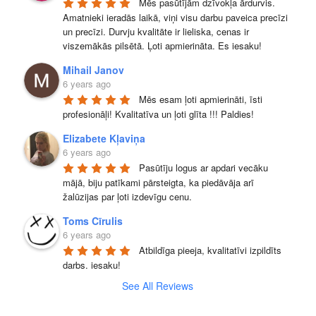
Mēs pasūtījām dzīvokļa ārdurvis. 
Amatnieki ieradās laikā, viņi visu darbu paveica precīzi 
un precīzi. Durvju kvalitāte ir lieliska, cenas ir 
viszemākās pilsētā. Ļoti apmierināta. Es iesaku!
Mihail Janov
6 years ago
Mēs esam ļoti apmierināti, īsti 
profesionāļi! Kvalitatīva un ļoti glīta !!! Paldies!
Elizabete Kļaviņa
6 years ago
Pasūtīju logus ar apdari vecāku 
mājā, biju patīkami pārsteigta, ka piedāvāja arī 
žalūzijas par ļoti izdevīgu cenu.
Toms Cīrulis
6 years ago
Atbildīga pieeja, kvalitatīvi izpildīts 
darbs. iesaku!
See All Reviews