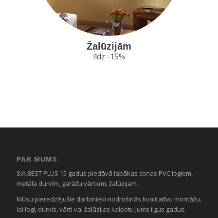
Žalūzijām
līdz -15%
PAR MUMS
SIA BEST PLUS 15 gadus piedāvā labākas cenas PVC logiem,
metāla durvīm, garāžu vārtiem, žalūzijam.
Mūsu pieredzējušie darbinieki nodrošinās kvalitatīvu montāžu,
lai logi, durvis, vārti vai žalūzijas kalpotu Jums ilgus gadus.