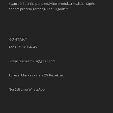
Esam pārliecināti par piedāvāto produktu kvalitāti, tāpēc
dodam precēm garantiju līdz 10 gadiem
KONTAKTI
Tel:
+371 26364646
E-mail:
siabestplus@gmail.com
Adrese:
Maskavas iela 20, Rēzekne
Nosūtīt ziņu WhatsApp