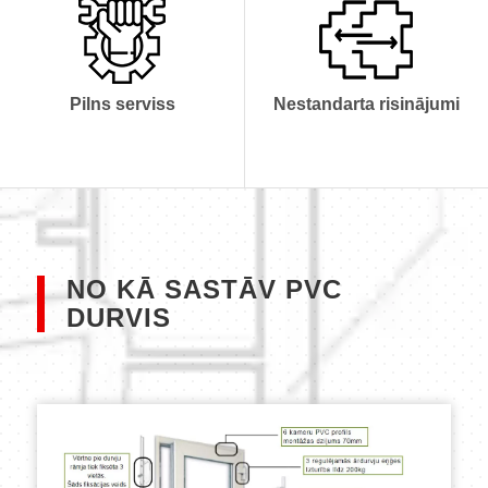
Izgatavošana
No darza mājiņu PVC
durvīm līdz ieejam ofisa
Piegāde
centros
Pilns serviss
Nestandarta risinājumi
Montāža
Serviss
NO KĀ SASTĀV PVC
DURVIS