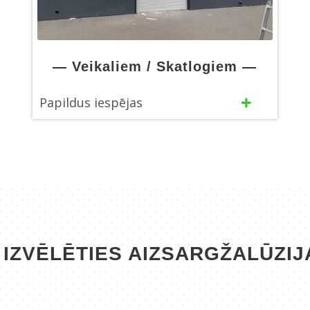
— Veikaliem / Skatlogiem —
Papildus iespējas
 IZVĒLĒTIES AIZSARGŽALŪZI