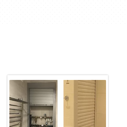
grīdā
Esam gatavi jauniem
izaicinājumiem