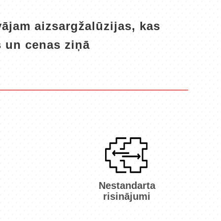
ājam aizsargžalūzijas, kas
s un cenas ziņā
Nestandarta
risinājumi
No virtuves loga līdz
skatlogiem ar stiklu