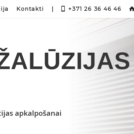
ija
Kontakti
|
+371 26 36 46 46
ŽALŪZIJAS
tijas apkalpošanai