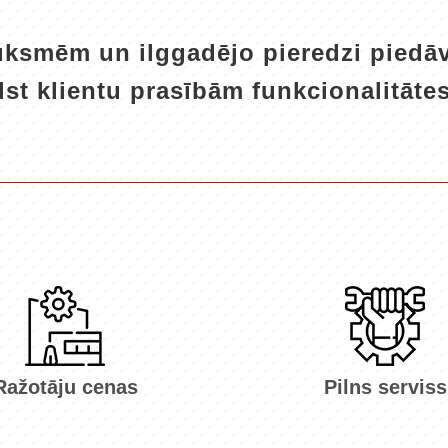
auksmēm un ilggadējo pieredzi piedāv
lst klientu prasībām funkcionalitāte
Ražotāju cenas
Pilns serviss
Labākas cenas
Izgatavošana