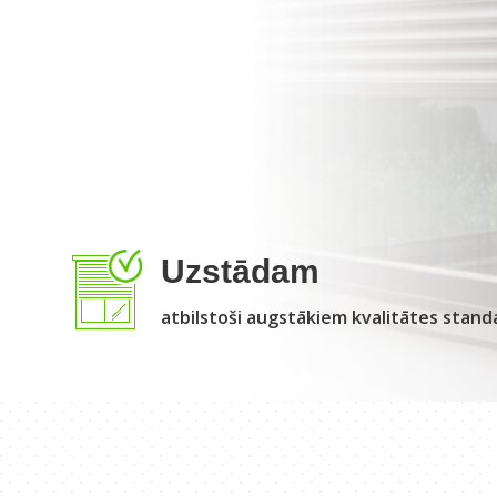
Uzstādam
atbilstoši augstākiem kvalitātes stan