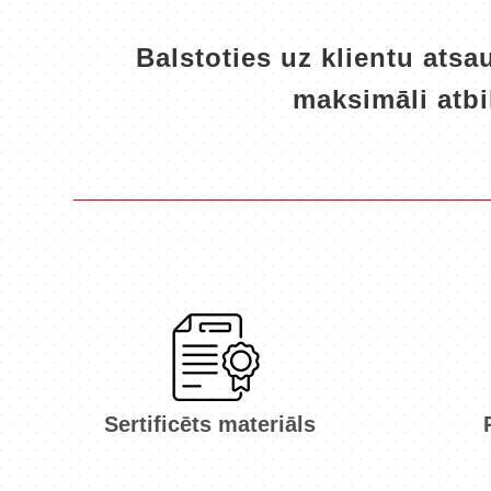
Balstoties uz klientu ats
maksimāli atbi
Sertificēts materiāls
Atbilst CE un ISO
kvalitātes standartiem