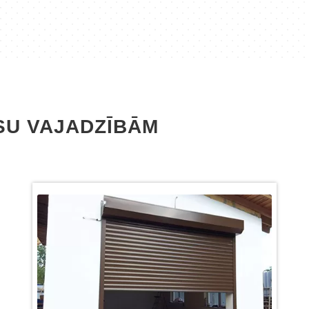
gatavošana vidēji 2
Piegāde
nedēļu laikā
Montāža
Serviss
SU VAJADZĪBĀM