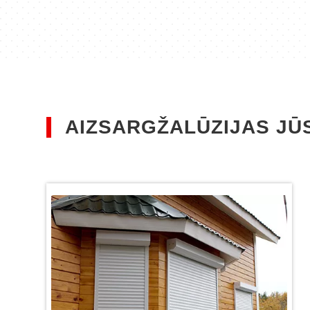
Iz
Garantija
līdz 10 gadiem
AIZSARGŽALŪZIJAS JŪ