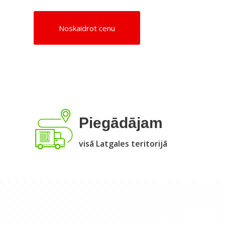
Noskaidrot cenu
Piegādājam
visā Latgales teritorijā