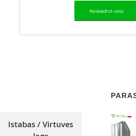
Noskaidrot cenu
PARAS
Istabas / Virtuves
✔
5 kameru profils
✔
Profila biezums: 
logs