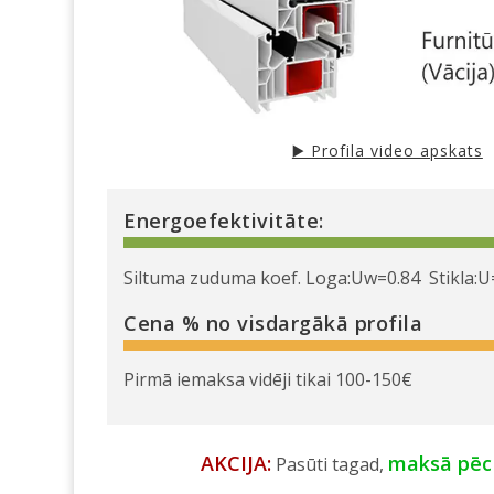
▶️ Profila video apskats
Energoefektivitāte:
Siltuma zuduma koef. Loga:Uw=0.84 Stikla:U
Cena % no visdargākā profila
Pirmā iemaksa vidēji tikai 100-150€
AKCIJA:
maksā pēc
Pasūti tagad,