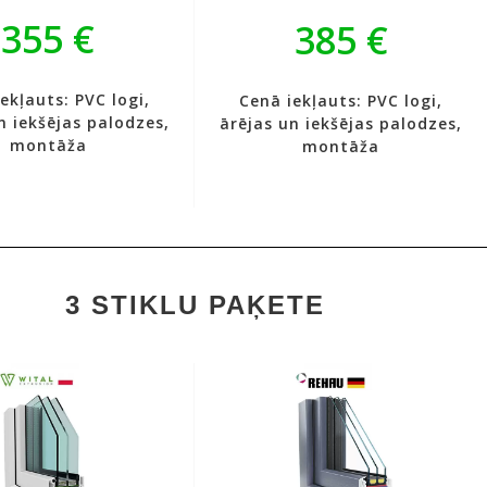
355 €
385 €
ekļauts: PVC logi,
Cenā iekļauts: PVC logi,
n iekšējas palodzes,
ārējas un iekšējas palodzes,
montāža
montāža
3 STIKLU PAĶETE
goefektīvs 6 kameru
✔
Energoefektīvs 7 kameru
profils
ila biezums: 80mm
✔
Profila biezums: 80mm
mizolējošs selektīvie
✔
Siltumizolējošs
selektīvais stikls