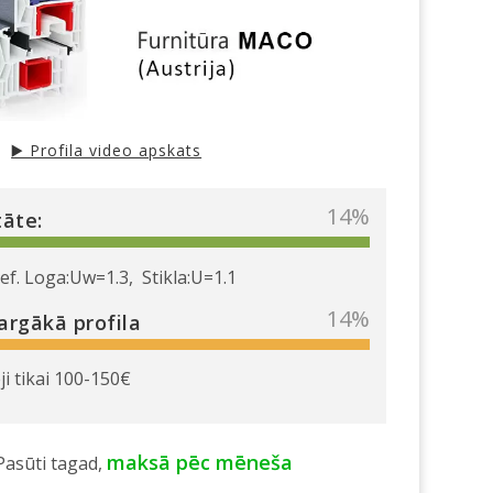
▶️ Profila video apskats
40
%
tāte:
f. Loga:Uw=1.3, Stikla:U=1.1
40
%
argākā profila
i tikai 100-150€
maksā pēc mēneša
asūti tagad,