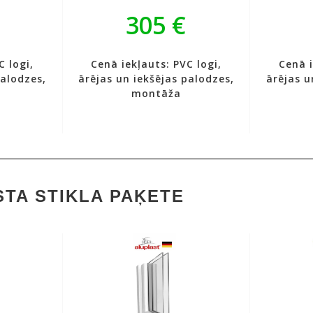
305 €
C logi,
Cenā iekļauts: PVC logi,
Cenā i
palodzes,
ārējas un iekšējas palodzes,
ārējas u
montāža
TA STIKLA PAĶETE
✔
Ener
profils
✔
5 kameru profils
✔
Prof
70mm
✔
Profila biezums: 70mm
✔
Siltu
✔
Siltumizolējošs
stikli
selektīvais stikls