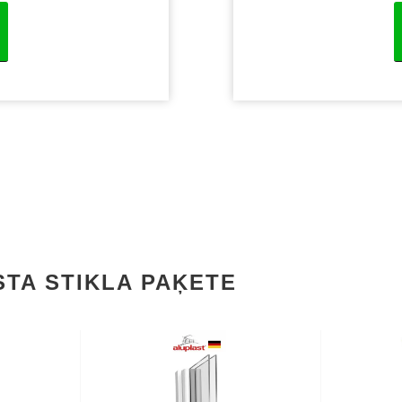
TA STIKLA PAĶETE
✔
Ener
profils
✔
5 kameru profils
✔
Prof
70mm
✔
Profila biezums: 70mm
✔
Siltu