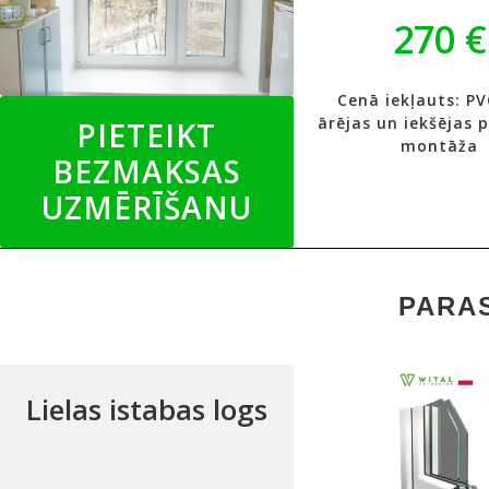
270 €
Cenā iekļauts: PV
ārējas un iekšējas 
PIETEIKT
montāža
BEZMAKSAS
UZMĒRĪŠANU
PARAS
Lielas istabas logs
✔
5 kameru profils
✔
Profila biezums: 
✔
Siltumizolējošs
selektīvais stikls