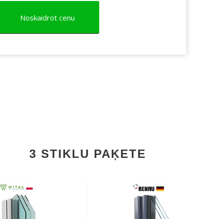
Noskaidrot cenu
3 STIKLU PAĶETE
goefektīvs 6 kameru
✔
Energoefektīvs 7 kameru
profils
ila biezums: 80mm
✔
Profila biezums: 80mm
mizolējošs selektīvie
✔
Siltumizolējošs