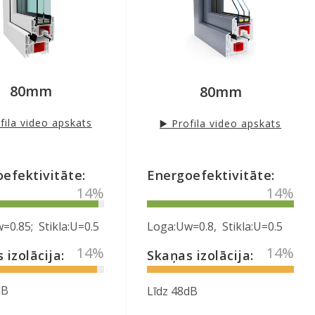
selektīvais stikls
oefektīva 3 stiklu
✔
Energoefektīva 3 stiklu
paķete
jas furnitūra ROTO
✔
Austrija furnitūra MACO
80mm
80mm
ofila video apskats
▶️ Profila video apskats
efektivitāte:
Energoefektivitāte:
40
%
40
%
=0.85; Stikla:U=0.5
Loga:Uw=0.8, Stikla:U=0.5
40
%
40
%
 izolācija:
Skaņas izolācija:
dB
Līdz 48dB