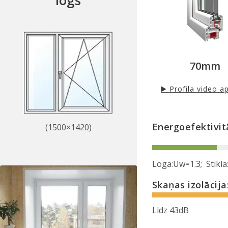
✔
Siltumizolējošs
selektīvais stikls
✔
Austrija furnitūr
70mm
▶️ Profila video a
Energoefektivit
(1500×1420)
Loga:Uw=1.3; Stikla
Skaņas izolācija
Līdz 43dB