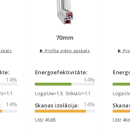
✔
Siltumizolējošs
stikli
selektīvais stikls
✔
Energ
a ROTO
✔
Austrija furnitūra MACO
paķete
✔
Vāci
70mm
pskats
▶️ Profila video apskats
▶️ Pr
āte:
Energoefektivitāte:
Energo
40
%
40
%
:U=1.1
Loga:Uw=1.3; Stikla:U=1.1
Loga:Uw
40
%
40
%
:
Skaņas izolācija:
Skaņas
Līdz 45dB
Līdz 46