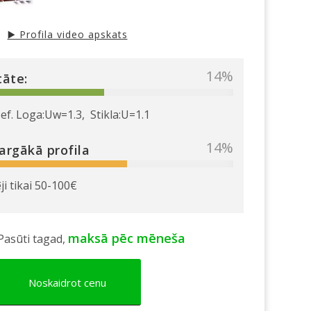
▶️ Profila video apskats
40
%
tāte:
f. Loga:Uw=1.3, Stikla:U=1.1
40
%
argākā profila
i tikai 50-100€
maksā pēc mēneša
asūti tagad,
Noskaidrot cenu