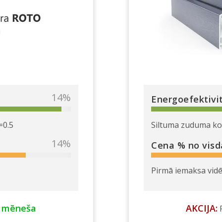
40
%
Energoefektivi
=0.5
Siltuma zuduma koe
40
%
Cena % no visd
Pirmā iemaksa vidēj
 mēneša
AKCIJA:
P