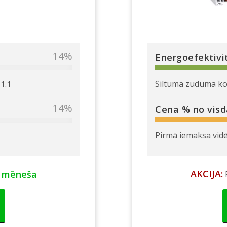
40
%
Energoefektivi
Siltuma zuduma koe
1.1
40
%
Cena % no visd
Pirmā iemaksa vidēj
AKCIJA:
 mēneša
P