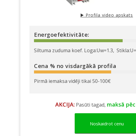
▶️ Profila video apskats
Energoefektivitāte:
Siltuma zuduma koef. Loga:Uw=1.3, Stikla:U=
Cena % no visdargākā profila
Pirmā iemaksa vidēji tikai 50-100€
AKCIJA:
maksā pēc
Pasūti tagad,
Noskaidrot cenu