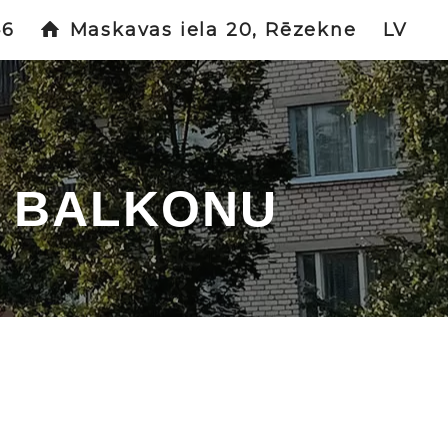
46
Maskavas iela 20, Rēzekne
LV
R BALKONU