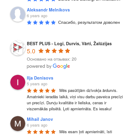
Aleksandr Melnikovs
6 years ago
Спасибо, результатом доволен
BEST PLUS - Logi, Durvis, Vārti, Žalūzijas
5.0
Основано на отзывах: 20
Ilja Denisovs
5 years ago
Mēs pasūtījām dzīvokļa ārdurvis. 
Amatnieki ieradās laikā, viņi visu darbu paveica precīzi 
un precīzi. Durvju kvalitāte ir lieliska, cenas ir 
viszemākās pilsētā. Ļoti apmierināta. Es iesaku!
Mihail Janov
6 years ago
Mēs esam ļoti apmierināti, īsti 