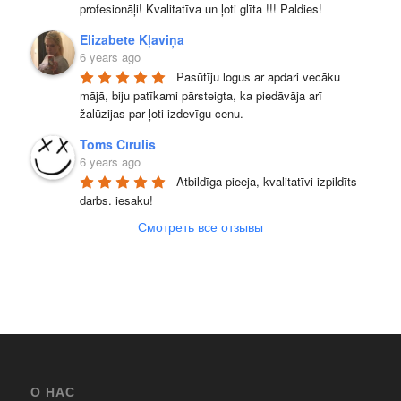
profesionāļi! Kvalitatīva un ļoti glīta !!! Paldies!
Elizabete Kļaviņa
6 years ago
Pasūtīju logus ar apdari vecāku 
mājā, biju patīkami pārsteigta, ka piedāvāja arī 
žalūzijas par ļoti izdevīgu cenu.
Toms Cīrulis
6 years ago
Atbildīga pieeja, kvalitatīvi izpildīts 
darbs. iesaku!
Смотреть все отзывы
О НАС