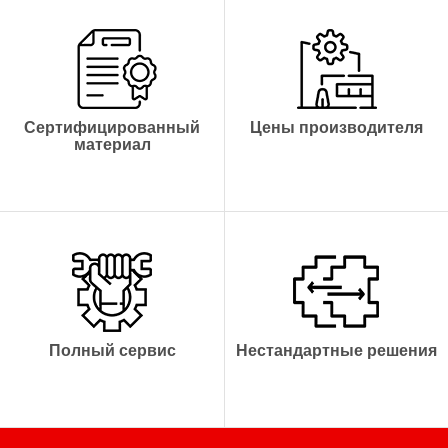
Отвечает стандартам
Дешевле и быстрей
CE и ISO
Производство в
Гарантия до 10 лет
течение 2 недель
Сертифицированный
Цены производителя
материал
Изготовление
Широкий спектр услуг,
от окна в беседке до
Доставка
витрин в магазине
Полный сервис
Нестандартные решения
Монтаж
Сервис