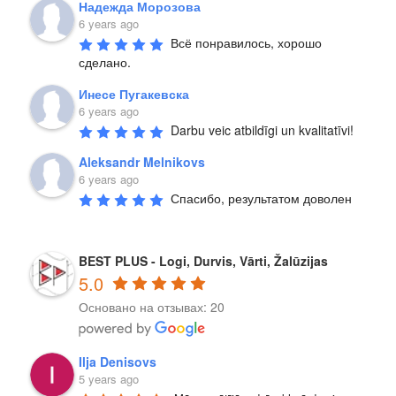
Надежда Морозова
6 years ago
Всё понравилось, хорошо 
сделано.
Инесе Пугакевска
6 years ago
Darbu veic atbildīgi un kvalitatīvi!
Aleksandr Melnikovs
6 years ago
Спасибо, результатом доволен
BEST PLUS - Logi, Durvis, Vārti, Žalūzijas
5.0
Основано на отзывах: 20
Ilja Denisovs
5 years ago