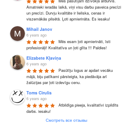
Mēs pasūtījām dzīvokļa ārdurvis. 
Amatnieki ieradās laikā, viņi visu darbu paveica precīzi 
un precīzi. Durvju kvalitāte ir lieliska, cenas ir 
viszemākās pilsētā. Ļoti apmierināta. Es iesaku!
Mihail Janov
6 years ago
Mēs esam ļoti apmierināti, īsti 
profesionāļi! Kvalitatīva un ļoti glīta !!! Paldies!
Elizabete Kļaviņa
6 years ago
Pasūtīju logus ar apdari vecāku 
mājā, biju patīkami pārsteigta, ka piedāvāja arī 
žalūzijas par ļoti izdevīgu cenu.
Toms Cīrulis
6 years ago
Atbildīga pieeja, kvalitatīvi izpildīts 
darbs. iesaku!
Смотреть все отзывы